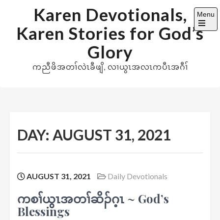
Skip
Karen Devotionals,
Menu
to
Karen Stories for God’s
content
Open
the
Glory
main
menu
ကညီဖိအတၢ်လဲၤခီဖျိ, လၢယွၤအလၤကပီၤအဂီၢ်
DAY:
AUGUST 31, 2021
AUGUST 31, 2021
Daily Devotionals
ကစၢ်ယွၤအတၢ်ဆိၣ်ဂ့ၤ ~ God’s
Blessings