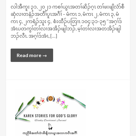
လါအီကူး ၃၁, ၂၀၂၁ ကစၢ်ယွၤအတၢ်ဆိၣ်ဂ့ၤ တၢ်ဖးဖျိလံာ်စီ
ဆှံလၢတနံၣ်အတီၢ်ပူၤအဂီၢ် – မံကၤ ၁, မံကၤ ၂, မံကၤ ၃, မံ
ကၤ ၄, ၂ကရံၣ်သူး ၄, စံးထီၣ်ပတြၢၤ ၁၀၄:၃၁-၃၅ ‘‘အဂ့ၢ်ဒ်
အံၤပတကွၢ်တၢ်လၢအအိၣ်ဖျါဘၣ်, မ့ၢ်တၢ်လၢအတအိၣ်ဖျါ
ဘၣ်လီၤ. အဂ့ၢ်ဒ်အံၤ, […]
Read more →