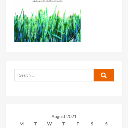
August 2021
M
T
W
T
F
S
S