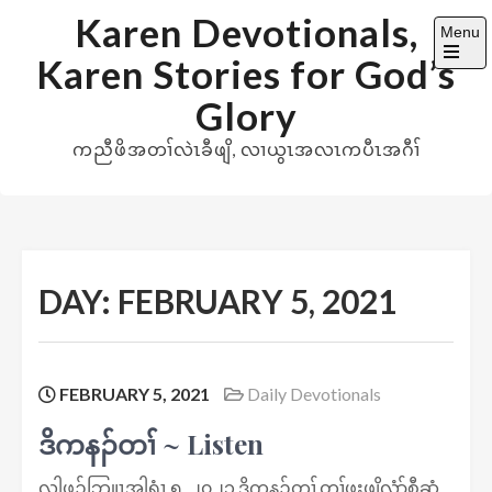
Skip
Karen Devotionals,
Menu
to
Karen Stories for God’s
content
Open
the
Glory
main
menu
ကညီဖိအတၢ်လဲၤခီဖျိ, လၢယွၤအလၤကပီၤအဂီၢ်
DAY:
FEBRUARY 5, 2021
FEBRUARY 5, 2021
Daily Devotionals
ဒိကနၣ်တၢ် ~ Listen
လါဖ့ၣ်ဘြူၤအါရံၤ ၅, ၂၀၂၁ ဒိကနၣ်တၢ် တၢ်ဖးဖျိလံာ်စီဆှံ