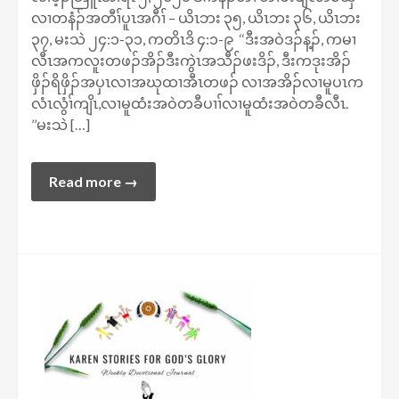
လၢတနံၣ်အတီၢ်ပူၤအဂီၢ် – ယိၤဘး ၃၅, ယိၤဘး ၃၆, ယိၤဘး
၃၇, မးသဲ ၂၄:၁-၃၁, ကတိၤဒိ ၄:၁-၉ ‘‘ဒီးအဝဲဒၣ်န့ၣ်, ကမၢ
လီၤအကလူးတဖၣ်အိၣ်ဒီးကွဲၤအသီၣ်ဖးဒိၣ်, ဒီးကဒုးအိၣ်
ဖှိၣ်ရိဖှိၣ်အပှၤလၢအဃုထၢအီၤတဖၣ် လၢအအိၣ်လၢမူပၤက
လံၤလွံၢ်ကျိၤ,လၢမူထံးအဝဲတခီပၢၢ်လၢမူထံးအဝဲတခီလီၤ.
’’မးသဲ […]
Read more →