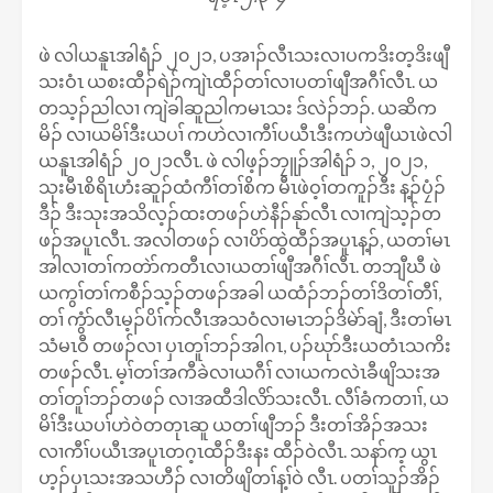
ဖဲ လါယနူၤအါရံၣ် ၂၀၂၁, ပအၢၣ်လီၤသးလၢပကဒိးတ့ဒိးဖျီ
သးဝံၤ ယစးထီၣ်ရဲၣ်ကျဲၤထီၣ်တၢ်လၢပတၢ်ဖျီအဂီၢ်လီၤ. ယ
တသ့ၣ်ညါလၢ ကျဲခါဆူညါကမၤသး ဒ်လဲၣ်ဘၣ်. ယဆိက
မိၣ် လၢယမိၢ်ဒီးယပၢ် ကဟဲလၢကီၢ်ပယီၤဒီးကဟဲဖျီယၤဖဲလါ
ယနူၤအါရံၣ် ၂၀၂၁လီၤ. ဖဲ လါဖ့ၣ်ဘၠူၣ်အါရံၣ် ၁, ၂၀၂၁,
သုးမီၤစိရိၤဟံးဆူၣ်ထံကီၢ်တၢ်စိက မီၤဖဲဝ့ၢ်တကူၣ်ဒီး န့ၣ်ပၠံၣ်
ဒီၣ် ဒီးသုးအသိလ့ၣ်ထးတဖၣ်ဟဲနီၣ်နုာ်လီၤ လၢကျဲသ့ၣ်တ
ဖၣ်အပူၤလီၤ. အလါတဖၣ် လၢပိာ်ထွဲထီၣ်အပူၤန့ၣ်, ယတၢ်မၤ
အါလၢတၢ်ကတဲာ်ကတီၤလၢယတၢ်ဖျီအဂီၢ်လီၤ. တဘျီဃီ ဖဲ
ယကွၢ်တၢ်ကစီၣ်သ့ၣ်တဖၣ်အခါ ယထံၣ်ဘၣ်တၢ်ဒိတၢ်တီၢ်,
တၢ် ကွံာ်လီၤမ့ၣ်ပိၢ်ဂာ်လီၤအသဝံလၢမၤဘၣ်ဒိမဲာ်ချံ, ဒီးတၢ်မၤ
သံမၤဝီ တဖၣ်လၢ ပှၤတူၢ်ဘၣ်အါဂၤ, ပၣ်ဃုာ်ဒီးယတံၤသကိး
တဖၣ်လီၤ. မ့ၢ်တၢ်အကီခဲလၢယဂီၢ် လၢယကလဲၤခီဖျိသးအ
တၢ်တူၢ်ဘၣ်တဖၣ် လၢအထီဒါလိာ်သးလီၤ. လီၢ်ခံကတၢၢ်, ယ
မိၢ်ဒီးယပၢ်ဟဲဝဲတတုၤဆူ ယတၢ်ဖျီဘၣ် ဒီးတၢ်အိၣ်အသး
လၢကီၢ်ပယီၤအပူၤတဂ့ၤထီၣ်ဒီးနး ထီၣ်ဝဲလီၤ. သနာ်က့ ယွၤ
ဟ့ၣ်ပှၤသးအသဟီၣ် လၢတိဖျိတၢ်န့ၢ်ဝဲ လီၤ. ပတၢ်သူၣ်အိၣ်