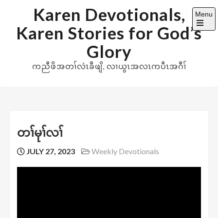
Skip
Karen Devotionals,
Menu
to
Karen Stories for God’s
content
Open
the
Glory
main
menu
ကညီဖိအတၢ်လဲၤခီဖျိ, လၢယွၤအလၤကပီၤအဂီၢ်
တၢ်မုၢ်လၢ်
JULY 27, 2023
Weekly Devotionals