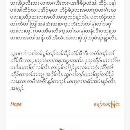
သးအိၣ်လီၤသး လၢတဂၤဒီးတဂၤအဖီခိၣ်ဟဲအါ ထီၣ်. ပနၢ်
ပၢၢ်အါထီၣ်လၢပအိၣ်မူလၢ ဟီၣ်ခိၣ်လၢအဟးဂူာ်ဟးဂီၤ လၢ
ပသန့ၤထီၣ်သးလၢအလိၤတသ့ဘၣ်န့ၣ်လီၤ. ပတထံၣ်ဘၣ်
တၢ် တီတၢ်တြၢ်အခဲအံၤသနာ်က့ပဟံးဃာ်တၢ်မုၢ်လၢ်သပှၢ်
တၢၢ်လၢယွၤ ကမၤတီမၤလိၤက့ၤတၢ်လၢမုၢ်တနံၤ ဒီးပသန့ၤပ
သးလၢအတၢ်အၢၣ် လီၤအီလီၤ လၢလၢပှဲၤပှဲၤသ့ဝဲဒၣ်န့ၣ်လီၤ.
ယွၤဧၢ, ဒ်လၢၢ်တၢ်မျၢ်ဘၣ်တၢ်ဆီၣ်တံၢ်အီၤဒီးကပံာ်ဘၣ်တၢ်
တီၢ်အီၤ လၢပှၤတ့သပၢၤအစုအပူၤအသိး, နတ့ထီၣ်ပသကဲာ်ပ
ဝးဒီးပတၢ်မုၢ် လၢ်လီၤ. တၢ်မုၢ်လၢ်နဲၣ်ပှၤလၢပကဂဲၤလိာ်အါ
ထီၣ်လၢတၢ်သဘျ့ အဂီၢ်လီၤ. သူလၢ်ဘၣ်ပတၢ်တူၢ်တၢ်ခီၣ်
လၢနလၤကပီၤအဂီၢ် န့ၣ်တက့ၢ်. ယဃ့လၢခရံာ်အမံၤန့ၣ်လီၤ.
အၤမ့ၣ်.
Post
Hope
မျှော်လင့်ခြင်း
navigation