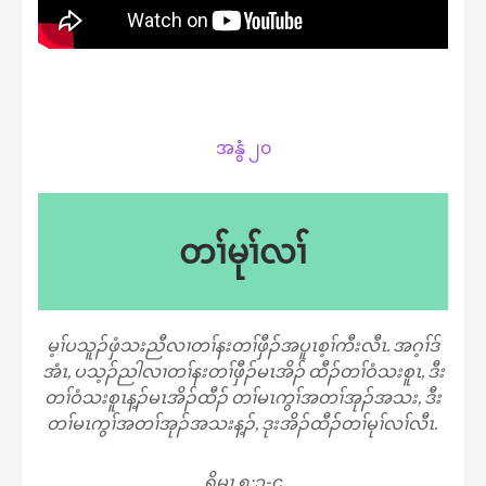
အ​​နွံ ၂၀
တၢ်မုၢ်လၢ်
မ့ၢ်ပသူၣ်ဖှံသးညီလၢတၢ်နးတၢ်ဖှီၣ်အပူၤစ့ၢ်ကီးလီၤ. အဂ့ၢ်ဒ်
အံၤ, ပသ့ၣ်ညါလၢတၢ်နးတၢ်ဖှီၣ်မၤအိၣ် ထီၣ်တၢ်ဝံသးစူၤ, ဒီး
တၢ်ဝံသးစူၤန့ၣ်မၤအိၣ်ထီၣ် တၢ်မၤကွၢ်အတၢ်အုၣ်အသး, ဒီး
တၢ်မၤကွၢ်အတၢ်အုၣ်အသးန့ၣ်, ဒုးအိၣ်ထီၣ်တၢ်မုၢ်လၢ်လီၤ.
ရိမ့ၤ ၅:၃-၄