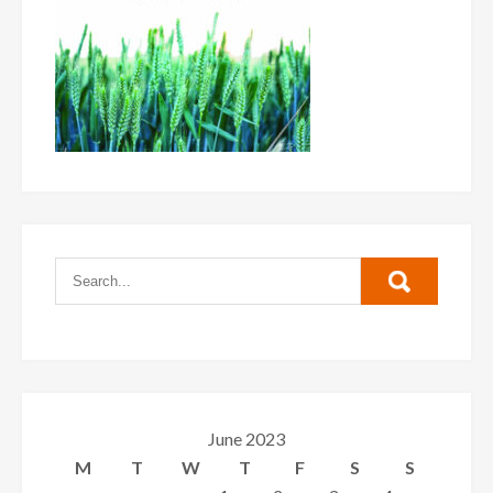
June 2023
M
T
W
T
F
S
S