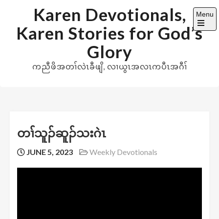
Skip
Karen Devotionals,
Menu
to
Karen Stories for God’s
content
Open
the
Glory
main
menu
ကညီဖိအတၢ်လဲၤခီဖျိ, လၢယွၤအလၤကပီၤအဂီၢ်
တၢ်သူၣ်ဆူၣ်သးဂဲၤ
JUNE 5, 2023
Weekly Devotionals