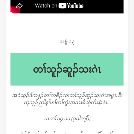
အနွံ ၁၃
တၢ်သူၣ်ဆူၣ်သးဂဲၤ
အဝဲသ့ၣ်ဒိကနၣ်တၢ်ကစီၣ်လၢတၢ်သူၣ်ဆူၣ်သးဂဲၤအပူၤ, ဒီး
ဃုသ့ၣ် ညါနၢ်ပၢၢ်တၢ်ကွဲးအသးစီဆှံကိးနံၤဒဲး…
မၤတၢ် ၁၇:၁၁ (ခ့ခါကျိာ်)