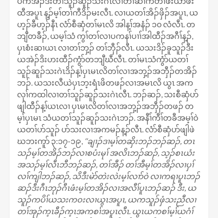
ပကအိၣ်ဒီးတၢ်သူၣ်ဆူၣ်သးဂဲၤလၢတၢ်ဆၢကတီၢ်ဖးယံာ်ဖး
ထီအပူၤ န့ၣ်မ့ၢ်တၢ်ကီဒိၣ်မးလီၤ. လၢယတၢ်အိၣ်ဖှိၣ်အပူၤ, ယ
ဟ့ၣ်ခီဟ့ၣ်နီၤ လံာ်စီဆှံတၢ်မၤလိ အါန့ၢ်အနံၣ် ၁၀ လံလီၤ. တ
ဘျီတခီၣ်, ယမ့ၢ်သံ ကွၢ်တၢ်လၢပကနၢ်ပၢၢ်အါထီၣ်အဂီၢ်န့ၣ်,
ပှၤစံးဆၢယၤ လၢတၢ်ဘှ့ၣ် တၢ်ဘှီၣ်လီၤ. ယသးဒိၣ်ခူသူၣ်ဒီး
ယအဲၣ်ဒိးဟးထီၣ်ကွံာ်တဘျီဃီလီၤ. တၢ်မၤသံကွံာ်ယတၢ်
သူၣ်ဆူၣ်သးဂဲၤဒိၣ်န့ၢ်ပှၤမၤလိတၢ်လၢအဘှ့ၣ်အဘှီၣ်တအိၣ်
ဘၣ်. ယသးလီယဲပှၤဘ့းရံၤဖိတဖၣ်လၢအမၤလိ ယွၤ အက
လုၢ်ကထါလၢတၢ်သူၣ်ဆူၣ်သးဂဲၤလီၤ. ဘၣ်ဆၣ်, သးစီဆှံပာ်
ဖျါထီၣ်န့ၢ်ယၤလၢ ပှၤမၤလိတၢ်လၢအဘှ့ၣ်အဘှီၣ်တဖၣ် တ
မ့ၢ်ပှၤမၤ သံယတၢ်သူၣ်ဆူၣ်သးဂဲၤဘၣ်. အနီၢ်ကီၢ်တခီအမ့ၢ်ဝဲ
ယတၢ်ပာ်သူၣ် ပာ်သးလၢအကမၣ်န့ၣ်လီၤ. လံာ်စီဆှံပာ်ဖျါဖဲ
ဃဘးကူာ် ၃:၁၇-၁၉,
‘‘
ချၢၣ်ဒၢမ့ၢ်တဆှိးဘၣ်ဘၣ်ဆၣ်, တၤ
သၣ်မ့ၢ်တအိၣ်ဘၣ်လၢစပံးမုၢ် အလိၤဘၣ်ဆၣ်, သ့ၣ်စၤယံး
အသၣ်မ့ၢ်လီၤဘီဘၣ်ဆၣ်, တၢ်အီၣ် တၢ်အီမ့ၢ်တအိၣ်လၢပှၢ်
လၢ်ကျါဘၣ်ဆၣ်, သိဒီးမဲာ်တဲးလဲးမ့ၢ်လၢာ်ဝဲ လၢကရၢပူၤဘၣ်
ဆၣ်ဒီးဂီၤဘုၣ်ဂီၤဖံးမ့ၢ်တအိၣ်လၢအလီၢ်ပူၤဘၣ်ဆၣ် ဒီး, ယ
သူၣ်ကပိၢ်ယသးကဝးလၢယွၤအပူၤ, ယကသူၣ်ဖှံသးညီလၢ
တၢ်အုၣ်က့ၤခီၣ်က့ၤအကစၢ်အပူၤလီၤ. ယွၤယကစၢ်မ့ၢ်ယဂံၢ်