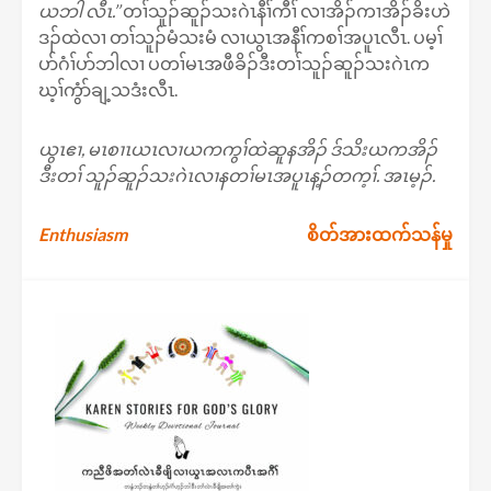
ယဘါ လီၤ.’’
တၢ်သူၣ်ဆူၣ်သးဂဲၤနီၢ်ကီၢ် လၢအိၣ်ကၢအိၣ်ခိးဟဲ
ဒၣ်ထဲလၢ တၢ်သူၣ်မံသးမံ လၢယွၤအနီၢ်ကစၢ်အပူၤလီၤ. ပမ့ၢ်
ပာ်ဂံၢ်ပာ်ဘါလၢ ပတၢ်မၤအဖီခိၣ်ဒီးတၢ်သူၣ်ဆူၣ်သးဂဲၤက
ဃ့ၢ်ကွံာ်ချ့သဒံးလီၤ.
ယွၤဧၢ, မၤစၢၤယၤလၢယကကွၢ်ထဲဆူနအိၣ် ဒ်သိးယကအိၣ်
ဒီးတၢ် သူၣ်ဆူၣ်သးဂဲၤလၢနတၢ်မၤအပူၤန့ၣ်တက့ၢ်. အၤမ့ၣ်.
Post
Enthusiasm
စိတ်အားထက်သန်မှု
navigation