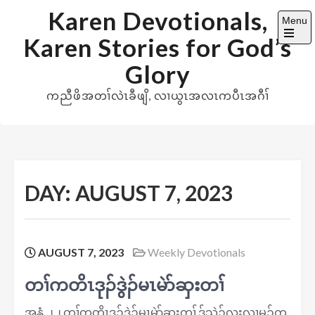
Skip
Karen Devotionals,
Menu
to
Karen Stories for God’s
content
Open
the
Glory
main
menu
ကညီဖိအတၢ်လဲၤခီဖျိ, လၢယွၤအလၤကပီၤအဂီၢ်
DAY:
AUGUST 7, 2023
AUGUST 7, 2023
Weekly Devotionals
တၢ်ကတိၤဒုၣ်ဒွဲၣ်မၤမဲာ်ဆှးတၢ်
အ​​နွံ ၂၂ တၢ်ကတိၤဒုၣ်ဒွဲၣ်မၤမဲာ်ဆှးတၢ် ဒ်သွဲၣ်လးလၢမ့ၣ်က