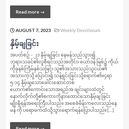
Read more →
AUGUST 7, 2023
Weekly Devotionals
နှိမ့်ချခြင်း
အပတ်စဥ် – ၂၁ နှိမ့်ချခြင်း နေမန်သည်သွား၍
ဘုရားသခင်၏လူစီရင်သည်အတိုင်း၊ ယော်ဒန် မြစ်၌ ကိုယ်
ကိုခုနစ်ကြိမ်နှစ်သဖြင့်၊ သူ၏အသားသည်သူငယ်၏
အသားကဲ့သို့ ပြောင်း၍ သန့်ရှင်းခြင်းသို့ရောက်၏။၄ရာ
၅:၁၄ နှိမ့်ချသောခေါင်းဆောင်တစ်
ယောက်၏ကောင်းသောအရည်အ ချင်းများထဲတွင်
နောက်လိုက်တို့၏စကားကိုနားထောင်သောနှိမ့်ချ ခြင်း
မျိုးရှိရန်အရေးကြီးပါသည်။ အစေခံမိန်းကလေးသည်နေ
မန် ကို ပရောဖက်ထံသို့သွားရောက်ရန်ပြောပါသည်။ […]
Read more →