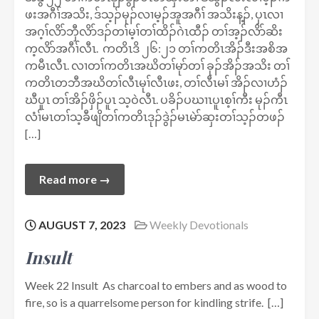
ဖးအဂီၢ်အသိး, ဒ်သ့ၣ်မုၣ်လၢမ့ၣ်အူအဂီၢ် အသိးန့ၣ်, ပှၤလၢ
အဂ့ၢ်လိာ်ဘှီလိာ်ဒၣ်တၢ်မ့ၢ်တၢ်ထိၣ်ဂဲၤထီၣ် တၢ်အ့ၣ်လိာ်ဆိး
က့လိာ်အဂီၢ်လီၤ. ကတိၤဒိ ၂၆:၂၁ တၢ်ကတိၤအိၣ်ဒီးအစိအ
ကမီၤလီၤ. လၢတၢ်ကတိၤအဃိတၢ်မုာ်တၢ် ခုၣ်အိၣ်အသိး တၢ်
ကတိၤတဘီအဃိတၢ်လီၤမုၢ်လီၤဖး, တၢ်လီၤမၢ် အိၣ်လၢဟံၣ်
ဃီပူၤ တၢ်အိၣ်ဖှိၣ်ပူၤ သ့ဝဲလီၤ. ပခိၣ်ပဃၢၤပူၤစ့ၢ်ကီး မုၣ်ကီၤ
လံၢ်မၤတၢ်သ့ခီဖျိတၢ်ကတိၤဒုၣ်ဒွဲၣ်မၤမဲာ်ဆှးတၢ်သ့ၣ်တဖၣ်
[…]
Read more →
AUGUST 7, 2023
Weekly Devotionals
Insult
Week 22 Insult As charcoal to embers and as wood to
fire, so is a quarrelsome person for kindling strife. […]