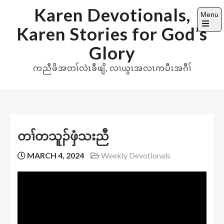
Skip
Karen Devotionals,
Menu
to
Karen Stories for God’s
content
Open
the
Glory
main
menu
ကညီဖိအတၢ်လဲၤခီဖျိ, လၢယွၤအလၤကပီၤအဂီၢ်
တၢ်တသူၣ်ဖှံသးညီ
MARCH 4, 2024
Weekly Devotionals