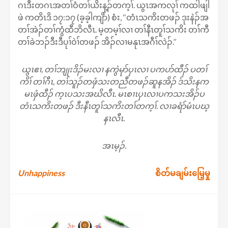
ဂၤဒီးတဂၤအတၢ်ဝံတၢ်ယိးန့ၣ်တက့ၢ်. ယွၤအကလုၢ် ကထါဖျါ
ဖဲ ကတိၤဒိ ၁၇:၁၇ (ခ့ခ့ါကျိာ်) စံး, ‘‘တံၤသကိးတဖၣ် ဒုးနဲၣ်အ
တၢ်အဲၣ်တၢ်ကွံထီဘိလီၤ. မ့တမ့ၢ်လၢ တၢ်နီၤတူၢ်သကိး တၢ်ကီ
တၢ်ခဲဘၣ်ဒီးဒီပုၢ်ဝဲၢ်တဖၣ် အိၣ်လၢမနုၤအဂီၢ်လဲၣ်.’’
ယွၤဧၢ, တၢ်ဘျုးဒိၣ်မးလၢ နကွဲမုာ်ပှၤလၢ ပကပာ်ထီၣ် ပတၢ်
ကိၢ် တၢ်ဂီၤ, တၢ်သူၣ်တဖှံသးတညီတဖၣ်ဆူနအိၣ် ဒ်သိးနက
မၤဖှံထီၣ် က့ၤပသးအဃိလီၤ. မၤစၢၤပှၤလၢပကသးအိၣ်ပ
တံၤသကိးတဖၣ် ဒီးနီၤတူၢ်သကိးတၢ်တက့ၢ်. လၢခရံာ်မံၤပဃ့
နၤလီၤ.
အၤမ့ၣ်.
Post
Unhappiness
စိတ်မချမ်းမြေ့မှု
navigation