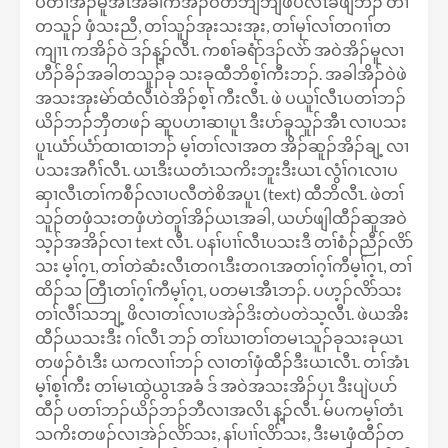
ပတၢ်အိၣ်မူအံၤအခါကအိၣ်ဝဲတဘျီဘျီဖဲပလဲၤခီဖျိဘၣ် တၢ်
တသူၣ် ဖှံသးညီ, တၢ်သူၣ်အုးသးအုး, တၢ်မုၢ်လၢ်တဂၢၢ်တ
ကျၢၤ ကအိၣ်ဝဲ ဒၣ်န့ၣ်လီၤ. ကစၢ်ခရံာ်ဒၣ်လဲာ် အ​ဝဲအိၣ်မူလၢ
ဟီၣ်ခိၣ်အခါတသူၣ်ခု သးခုထီဘိစ့ၢ်ကီးဘၣ်. အခါအိၣ်ဝဲဖဲ
အသးအုးမဲာ်ထံလီၤဝဲအိၣ်စ့ၢ် ကီးလီၤ. ဖဲ ပယူၢ်လီၤပတၢ်ဘၣ်
ယိၣ်ဘၣ်ဘှီတဖၣ် ဆူပဟၢဆၢပူၤ ဒီးပာ်ခူသူၣ်အီၤ လၢပသး
ပူၤယံာ်ယံာ်ထၢထၢဘၣ် မ့ၢ်တၢ်လၢအတ အိၣ်ဆူၣ်အိၣ်ချ့ လၢ
ပသးအဂီၢ်လီၤ. ယၤဒီးယတံၤသကိးဘူးဒီးယၤ လွံၢ်ဂၤလၢပ
ဆှၢလီၤတၢ်ကစီၣ်လၢပလီတဲစိအပူၤ (text) ထီဘိလီၤ. ဖဲတၢ်
သူၣ်တဖှံသးတဖှံဟဲတူၢ်အိၣ်ယၤအခါ, ယပာ်ဖျါထီၣ်ဆူအဝဲ
သ့ၣ်အအိၣ်လၢ text လီၤ. ပနၢ်ပၢၢ်လီၤပသးဒီ တၢ်စံၣ်ညီၣ်လိာ်
သး မ့ၢ်ဂ့ၤ, တၢ်တဲဆံးလီၤတဂၤဒီးတဂၤအတၢ်ဂ့ၢ်ကီမ့ၢ်ဂ့ၤ, တၢ်
ထိၣ်သ တြီၤတၢ်ဂ့ၢ်ကီမ့ၢ်ဂ့ၤ, ပတမၤအီၤဘၣ်. ပဟ့ၣ်လိာ်သး
တၢ်လီၢ်သဘျ့ ဖိလၢတၢ်လၢပအဲၣ်ဒိးတဲပတဲသ့လီၤ. ဖဲယအိး
ထီၣ်ယသးဒီး ဂၢ်လီၤ ဘၣ် တၢ်ဃၢတၢ်တမၤသူၣ်ခုသးခုယၤ
တဖၣ်ဝံၤဒီး ယကလၢၢ်ဘၣ် လၢတၢ်ဖှံထီၣ်ဒီးယၤလီၤ. တၢ်အံၤ
မ့ၢ်စ့ၢ်ကီး တၢ်မၤထွဲယွၤအခံ ဒ် အဝဲအသးအိၣ်ပှၤ ဒီးပျဲပပာ်
ထီၣ် ပတၢ်ဘၣ်ယိၣ်ဘၣ်ဘီလၢအလိၤ န့ၣ်လီၤ. မ်ပကမ့ၢ်တံၤ
သကိးတဖၣ်လၢအဲၣ်လိာ်သး, နၢ်ပၢၢ်လိာ်သး, ဒီးမၤဖှံထီၣ်တ