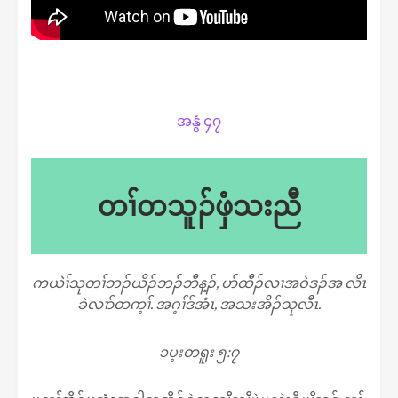
အ​​နွံ ၄၇
တၢ်တသူၣ်ဖှံသးညီ
ကယဲၢ်သုတၢ်ဘၣ်ယိၣ်ဘၣ်ဘီန့ၣ်, ပာ်ထီၣ်လၢအဝဲဒၣ်အ လိၤ
ခဲလၢာ်တက့ၢ်. အဂ့ၢ်ဒ်အံၤ, အသးအိၣ်သုလီၤ
.
၁ပ့းတရူး ၅:၇