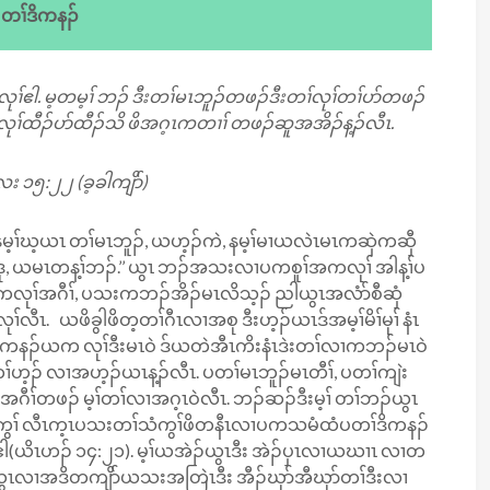
တၢ်ဒိကနၣ်
ဧါ. မ့တမ့ၢ် ဘၣ် ဒီးတၢ်မၤဘူၣ်တဖၣ်ဒီးတၢ်လုၢ်တၢ်ပာ်တဖၣ်
်ကလုၢ်ထီၣ်ပာ်ထီၣ်သိ ဖိအဂ့ၤကတၢၢ် တဖၣ်ဆူအအိၣ်န့ၣ်လီၤ.
း ၁၅:၂၂ (ခ့ခါကျိာ်)
နမ့ၢ်ဃ့ယၤ တၢ်မၤဘူၣ်, ယဟ့ၣ်ကဲ, နမ့ၢ်မၢယလဲၤမၤကဆှဲကဆှီ
ံဒု, ယမၤတန့ၢ်ဘၣ်.’’ ယွၤ ဘၣ်အသးလၢပကစူၢ်အကလုၢ် အါန့ၢ်ပ
ကလုၢ်အဂီၢ်, ပသးကဘၣ်အိၣ်မၤလိသ့ၣ် ညါယွၤအလံာ်စီဆှံ
ုၢ်လီၤ. ယဖိခွါဖိတ့တၢ်ဂီၤလၢအစု ဒီးဟ့ၣ်ယၤဒ်အမ့ၢ်မိၢ်မုၢ် နံၤ
်ဒိကနၣ်ယက လုၢ်ဒီးမၤဝဲ ဒ်ယတဲအီၤကိးနံၤဒဲးတၢ်လၢကဘၣ်မၤဝဲ
တၢ်ဟ့ၣ် လၢအဟ့ၣ်ယၤန့ၣ်လီၤ. ပတၢ်မၤဘူၣ်မၤတီၢ်, ပတၢ်ကျဲး
်တဖၣ် မ့ၢ်တၢ်လၢအဂ့ၤဝဲလီၤ. ဘၣ်ဆၣ်ဒီးမ့ၢ် တၢ်ဘၣ်ယွၤ
ၢ် လီၤက့ၤပသးတၢ်သံကွၢ်ဖိတနီၤလၢပကသမံထံပတၢ်ဒိကနၣ်
လိာ်ဧါ(ယိၤဟၣ် ၁၄:၂၁). မ့ၢ်ယအဲၣ်ယွၤဒီး အဲၣ်ပှၤလၢယဃၢၤ လၢတ
ုာ်ယွၤလၢအဒိတကျိာ်ယသးအတြဲၤဒီး အီၣ်ဃုာ်အီဃုာ်တၢ်ဒီးလၢ