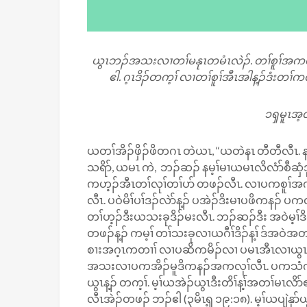
ယွၤဘၣ်အသးလၢတၢ်မနုၤတမံၤလဲၣ်. တၢ်စူၢ်အကလုၢ်
ဧါ. ဂ့ၤဒိၣ်တက့ၢ် လၢတၢ်စူၢ်အီၤအါန့ၣ်ဒံးတၢ
၁ၡမူၤအ့လ
ယတၢ်အိၣ်ဖှိၣ်ဖိတဂၤ တဲယၤ, ‘‘ယတဲနၤ တီတီလီၤ. 
သရိာ်, ယမၤ ကဲ, ဘၣ်ဆၣ် နမ့ၢ်မၢယမၤလိလံာ်စီဆှ
ကဟ့ၣ်အီၤတၢ်လုၢ်တၢ်ပာ် တဖၣ်လီၤ. လၢပကစူၢ်အ
လီၤ. ပဝဲမိၢ်ပၢ်ဒၣ်လဲာ်န့ၣ် ပအဲၣ်ဒိးမၢပဖိကနၣ် ပကလ
တၢ်ဟ့ၣ်ဒီးယသးခုဒိၣ်မးလီၤ. ဘၣ်ဆၣ်ဒီး အဝဲမ့ၢ
တဖၣ်န့ၣ် ကမ့ၢ် တၢ်သးခုလၢယဂီၢ်ဒိၣ်န့ၢ် ဒ်အဝဲအ
စၢးအဂ့ၤကတၢၢ် လၢပဆိကမိၣ်လၢ ပမၤအီၤလၢယွၤအဂီၢ
အသးလၢပကအိၣ်မူဒိကနၣ်အကလုၢ်လီၤ. ပကသံကွ
ယွၤန့ၣ် တက့ၢ်. မ့ၢ်ယအဲၣ်ယွၤဒီးတိၢ်န့ၢ်အတၢ်မၤ
လီၤအဲၣ်တဖၣ် ဘၣ်ဧါ (၃မိၤၡ့ ၁၉:၁၈). မ့ၢ်ယပျဲန