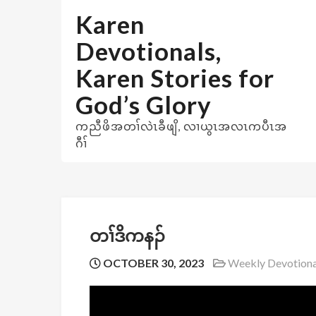
Skip
Karen
to
content
Devotionals,
Karen Stories for
God’s Glory
ကညီဖိအတၢ်လဲၤခီဖျိ, လၢယွၤအလၤကပီၤအ
ဂီၢ်
တၢ်ဒိကနၣ်
OCTOBER 30, 2023
Weekly Devotiona