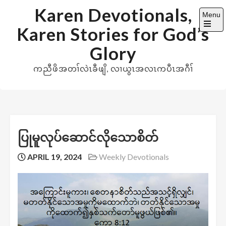
Skip
Karen Devotionals,
Menu
to
Karen Stories for God’s
content
Open
the
Glory
main
menu
ကညီဖိအတၢ်လဲၤခီဖျိ, လၢယွၤအလၤကပီၤအဂီၢ်
ပြုမူလုပ်ဆောင်လိုသောစိတ်
APRIL 19, 2024
Weekly Devotionals