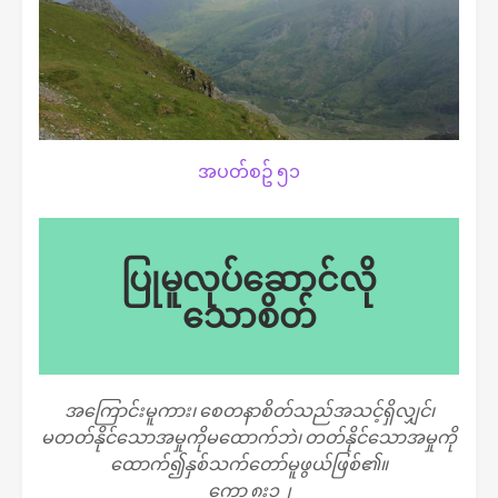
အပတ်စဥ် ၅၁
ပြုမူလုပ်ဆောင်လို
သောစိတ်
အကြောင်းမူကား၊ စေတနာစိတ်သည်အသင့်ရှိလျှင်၊
မတတ်နိုင်သောအမှုကိုမထောက်ဘဲ၊ တတ်နိုင်သောအမှုကို
ထောက်၍နှစ်သက်တော်မူဖွယ်ဖြစ်၏။
ကော ၈း၁၂