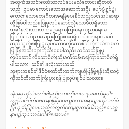
အတွက်အသင်းတော်ဘာလုပ်ပေးမလဲတောင်းဆိုတတ်
သည်။ ဥပမာ ကောင်းသောအဆောက်အဦး၊ ပျော်ပွဲရွှင်ပွဲ၊
ကောင်း သောတေးဂီတ၊အချိန်ပေးနိုင်သည့်သင်းအုပ်ဆရာ
တို့ဖြစ်ပါသည်။ ပြုမူလုပ်ဆောင်လိုသောစိတ်ရှိသော
သူ၏နှလုံးသားသည်ငွေရေး ကြေးရေး၊ ပညာရေး မ
ပြည့်စုံသော်ညားလည်းကြိုးစားမှုရှိသည်။ ​ဘုရားသခင်
သည်သူတို့၏ပြုမူလုပ်ဆောင်လိုသောစိတ်ကိုအသိအ မှတ်
ပြုပြီးအသီးများကိုသီးစေပါသည်။ သင်သည်ပြုမူ
လုပ်ဆောင် လိုသောစိတ်(သို့)ခက်ထန်မာကြောသောစိတ်ရှိ
ပါသလား။ သင်၏ နှလုံးသားသည်
ဘုရားသခင်၏နိုင်ငံတော်တိုးတက်ကျယ်ပြန့်ဖို့ရန် (သို့)သင့်
ကိုသင်တိုးတက်ကြီးပွားရန်ပြုလုပ်ချင်ပါသလား။
အိုအဖ ကိုယ်တော်၏နှလုံးသားကိုပေးသနားတော်မူပါ။
ကျွန်ပ်၏စိတ်စေတနာဖြင့်ပေးလှူ‌သောအရာများကိုလက်ခံ
ပြီး ဂုဏ်ပြုပေးသည့်အတွက်ကျေးဇူးတင်ပါသည်။ ယေရှု
နာမ၌ဆုတောင်းပါ၏။ အာမင်။