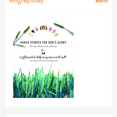
Post
တၢ်သူၣ်အိၣ်သးအိၣ်
Worry
navigation