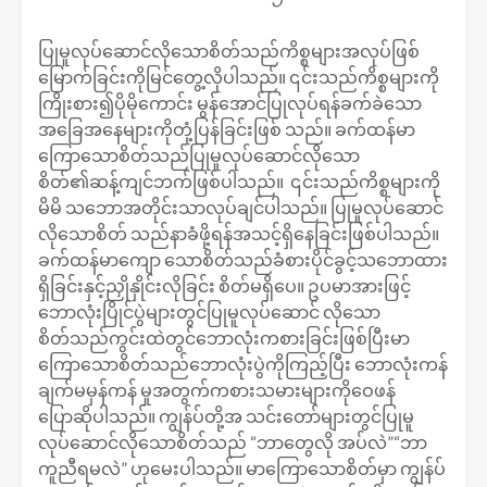
ပြုမူလုပ်ဆောင်လိုသောစိတ်သည်ကိစ္စများအလုပ်ဖြစ်
မြောက်ခြင်းကိုမြင်တွေ့လိုပါသည်။ ၎င်းသည်ကိစ္စများကို
ကြိုးစား၍ပိုမိုကောင်း မွန်အောင်ပြုလုပ်ရန်ခက်ခဲသော
အခြေအနေများကိုတုံ့ပြန်ခြင်းဖြစ် သည်။ ခက်ထန်မာ
ကြောသောစိတ်သည်ပြုမူလုပ်ဆောင်လိုသော
စိတ်၏ဆန့်ကျင်ဘက်ဖြစ်ပါသည်။ ၎င်းသည်ကိစ္စများကို
မိမိ သဘောအတိုင်းသာလုပ်ချင်ပါသည်။ ပြုမူလုပ်ဆောင်
လိုသောစိတ် သည်နာခံဖို့ရန်အသင့်ရှိနေခြင်းဖြစ်ပါသည်။
ခက်ထန်မာကျော သောစိတ်သည်ခံစားပိုင်ခွင့်သဘောထား
ရှိခြင်းနှင့်ညှိုနှိုင်းလိုခြင်း စိတ်မရှိပေ။ ဥပမာအားဖြင့်
ဘောလုံးပြိုင်ပွဲများတွင်ပြုမူလုပ်ဆောင် လိုသော
စိတ်သည်ကွင်းထဲတွင်ဘောလုံးကစားခြင်းဖြစ်ပြီးမာ
ကြောသောစိတ်သည်ဘောလုံးပွဲကိုကြည့်ပြီး ဘောလုံးကန်
ချက်မမှန်ကန် မှုအတွက်ကစားသမားများကိုဝေဖန်
ပြောဆိုပါသည်။ ကျွန်ပ်တို့အ သင်းတော်များတွင်ပြုမူ
လုပ်ဆောင်လိုသောစိတ်သည် “ဘာတွေလို အပ်လဲ”“ဘာ
ကူညီရမလဲ” ဟုမေးပါသည်။ မာကြောသောစိတ်မှာ ကျွန်ပ်